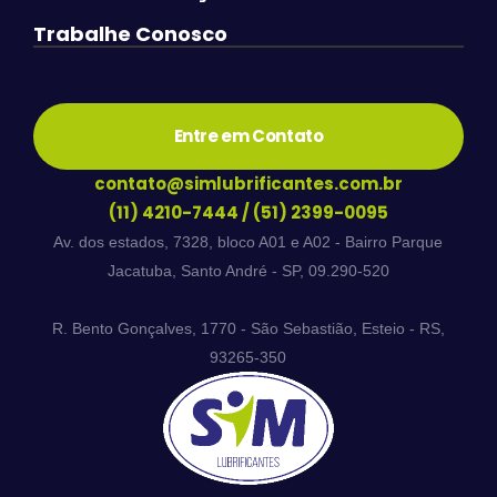
Trabalhe Conosco
Entre em Contato
contato@simlubrificantes.com.br
(11) 4210-7444
/
(51) 2399-0095
Av. dos estados, 7328, bloco A01 e A02 - Bairro Parque
Jacatuba, Santo André - SP, 09.290-520
R. Bento Gonçalves, 1770 - São Sebastião, Esteio - RS,
93265-350