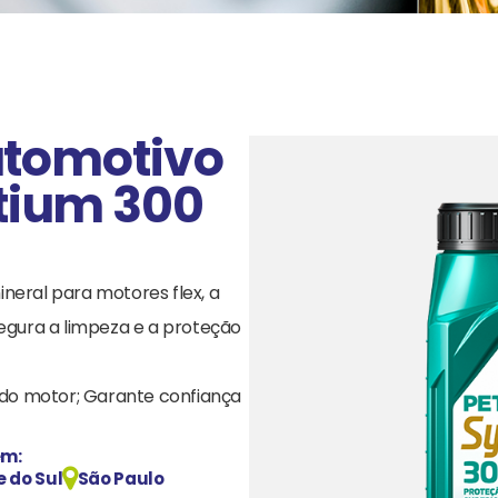
utomotivo
tium 300
neral para motores flex, a
segura a limpeza e a proteção
l do motor; Garante confiança
em:
e do Sul
São Paulo