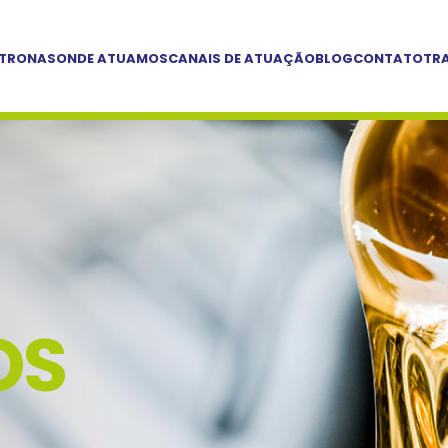
ETRONAS
ONDE ATUAMOS
CANAIS DE ATUAÇÃO
BLOG
CONTATO
TR
OS