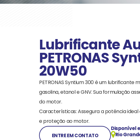
Lubrificante A
PETRONAS Syn
20W50
PETRONAS Syntium 300 é um lubrificante mi
gasolina, etanol e GNV. Sua formulação as
do motor.
Características: Assegura a potência idea
e proteção ao motor.
Disponível 
Rio Grand
ENTRE EM CONTATO