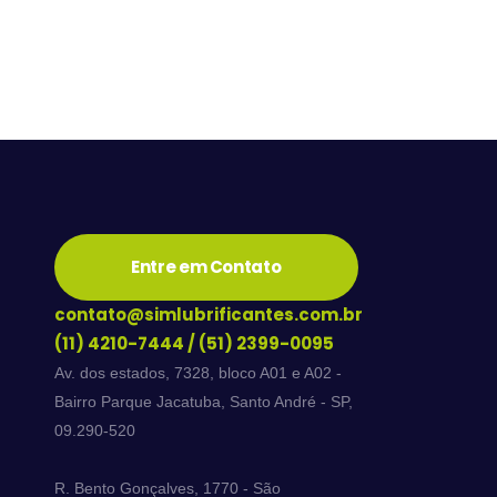
Entre em Contato
contato@simlubrificantes.com.br
(11) 4210-7444
/
(51) 2399-0095
Av. dos estados, 7328, bloco A01 e A02 -
Bairro Parque Jacatuba, Santo André - SP,
09.290-520
R. Bento Gonçalves, 1770 - São