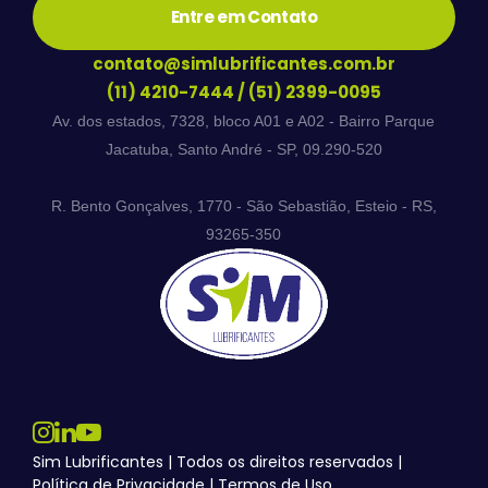
Entre em Contato
contato@simlubrificantes.com.br
(11) 4210-7444
/
(51) 2399-0095
Av. dos estados, 7328, bloco A01 e A02 - Bairro Parque
Jacatuba, Santo André - SP, 09.290-520
R. Bento Gonçalves, 1770 - São Sebastião, Esteio - RS,
93265-350
Sim Lubrificantes | Todos os direitos reservados |
Política de Privacidade
|
Termos de Uso